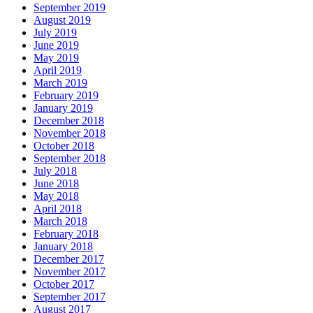
September 2019
August 2019
July 2019
June 2019
May 2019
April 2019
March 2019
February 2019
January 2019
December 2018
November 2018
October 2018
September 2018
July 2018
June 2018
May 2018
April 2018
March 2018
February 2018
January 2018
December 2017
November 2017
October 2017
September 2017
August 2017