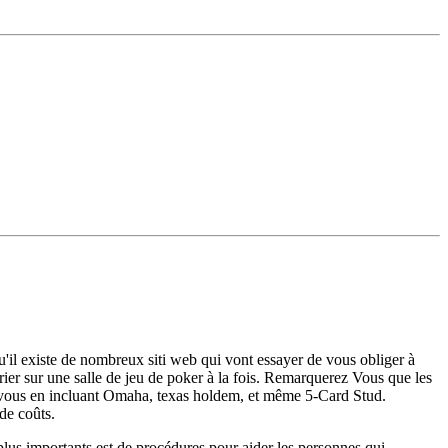
u'il existe de nombreux siti web qui vont essayer de vous obliger à
rier sur une salle de jeu de poker à la fois. Remarquerez Vous que les
e vous en incluant Omaha, texas holdem, et même 5-Card Stud.
de coûts.
plus importants est de procédures pour aider les personnes qui