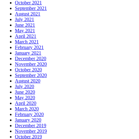
October 2021
September 2021
August 2021
July 2021
June 2021
May 2021
April 2021
March 2021
February 2021
January 2021
December 2020
November 2020
October 2020
September 2020
August 2020
July 2020
June 2020
May 2020
April 2020
March 2020
February 2020
January 2020
December 2019
November 2019
October 2019