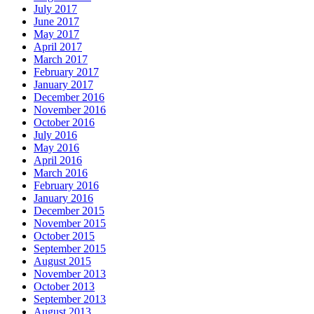
July 2017
June 2017
May 2017
April 2017
March 2017
February 2017
January 2017
December 2016
November 2016
October 2016
July 2016
May 2016
April 2016
March 2016
February 2016
January 2016
December 2015
November 2015
October 2015
September 2015
August 2015
November 2013
October 2013
September 2013
August 2013