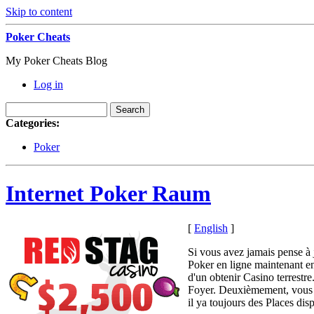
Skip to content
Poker Cheats
My Poker Cheats Blog
Log in
Categories:
Poker
Internet Poker Raum
[
English
]
Si vous avez jamais pense à 
Poker en ligne maintenant en
d'un obtenir Casino terrestre
Foyer. Deuxièmement, vous à
il ya toujours des Places dis