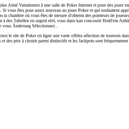
us Aimé Variationen à une salle de Poker Internet et pour des jouer en
. Si vous êtes pour assez nouveau au jouer Poker et qui souhaitent appr
dans la chambre où vous êtes de mesure d'obtenir des pointeurs de joueur
ent à des Tabellen en argent réel, vous dans kan concourir Hold'em An
ue vous Änderung Sélectionnez .
rnoi le site de Poker en ligne une vaste offrira sélection de tournois dans
ns et des prix à choisir parmi distinctifs et les Jackpots sont fréquemm