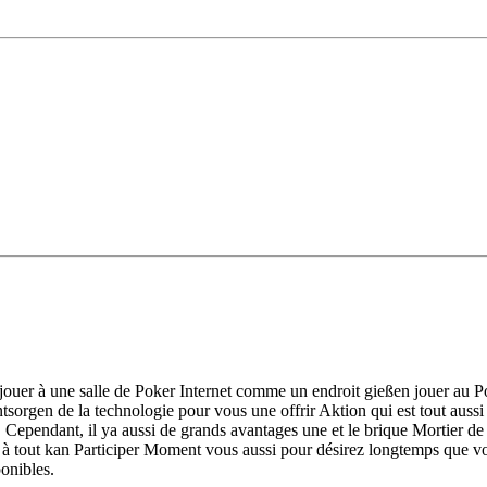
jouer à une salle de Poker Internet comme un endroit gießen jouer au Po
tsorgen de la technologie pour vous une offrir Aktion qui est tout aus
. Cependant, il ya aussi de grands avantages une et le brique Mortier de
 tout kan Participer Moment vous aussi pour désirez longtemps que votr
ponibles.