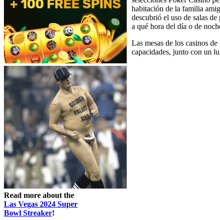
habitación de la familia ami
descubrió el uso de salas de
a qué hora del día o de noch
Las mesas de los casinos de 
capacidades, junto con un lu
Read more about the
Las Vegas 2024 Super
Bowl Streaker
!