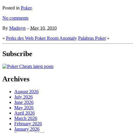
Posted in
Poker
.
No comments
By
Madisyn
–
May 10, 2010
«
Perks des Web Poker Room Anomaly
Palabras Poker
»
Subscribe
Archives
August 2026
July 2026
June 2026
May 2026
April 2026
March 2026
February 2026
January 2026