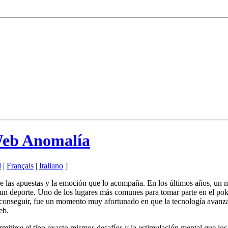
 Web Anomalía
l
|
Français
|
Italiano
]
e las apuestas y la emoción que lo acompaña. En los últimos años, un m
 un deporte. Uno de los lugares más comunes para tomar parte en el pok
 conseguir, fue un momento muy afortunado en que la tecnología avanza
eb.
mitirse el tipo exacto mismos desafíos y la estimulación mental que los