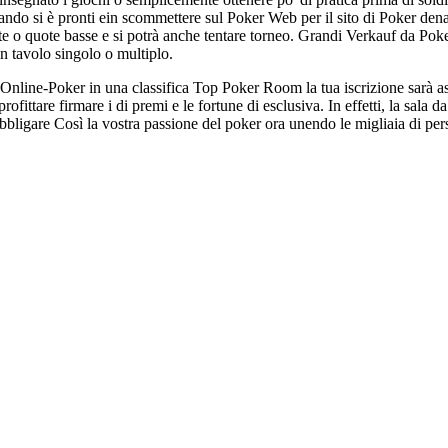
uando si è pronti ein scommettere sul Poker Web per il sito di Poker dena
te o quote basse e si potrà anche tentare torneo. Grandi Verkauf da Poke
ein tavolo singolo o multiplo.
Online-Poker in una classifica Top Poker Room la tua iscrizione sarà as
rofittare firmare i di premi e le fortune di esclusiva. In effetti, la sala 
Obbligare Così la vostra passione del poker ora unendo le migliaia di pe