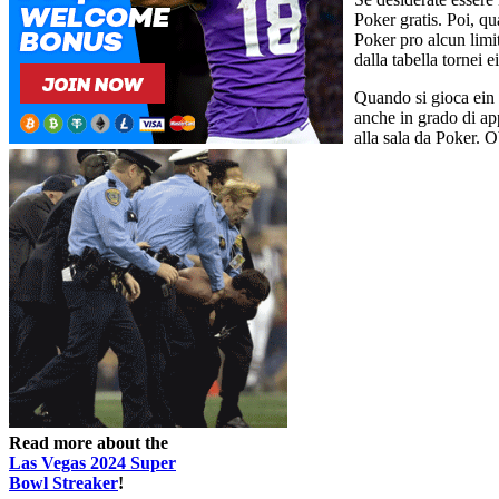
Poker gratis. Poi, q
Poker pro alcun limi
dalla tabella tornei 
Quando si gioca ein 
anche in grado di app
alla sala da Poker. 
Read more about the
Las Vegas 2024 Super
Bowl Streaker
!